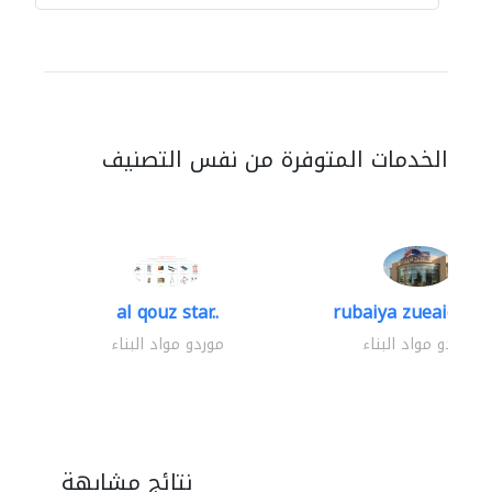
الخدمات المتوفرة من نفس التصنيف
al qouz star..
rubaiya zueaid bldg
موردو مواد البناء
موردو مواد البناء
نتائج مشابهة