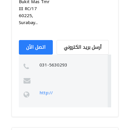
Bukit Mas Tmr
III RC/17
60225,
Surabay...
أرسل بريد الكتروني
اتصل الآن
031-5630293
http://