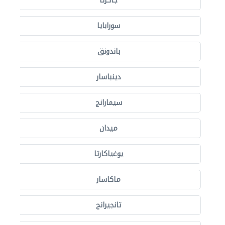
جاكرتا
سورابايا
باندونق
دينباسار
سيمارانج
ميدان
يوغياكارتا
ماكاسار
تانجيرانج