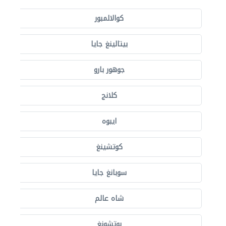
كوالالمبور
بيتالينغ جايا
جوهور بارو
كلانج
ايبوه
كوتشينغ
سوبانغ جايا
شاه عالم
بوتشونغ