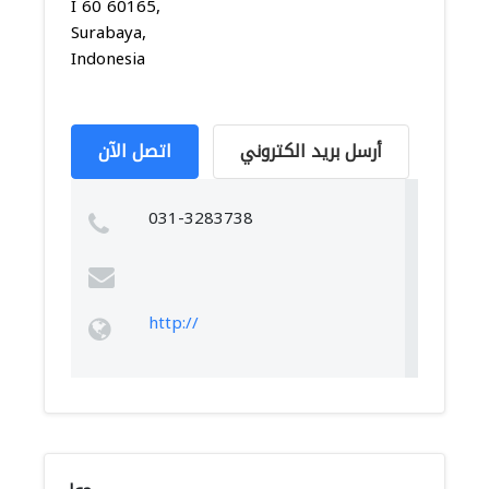
I 60 60165,
Surabaya,
Indonesia
أرسل بريد الكتروني
اتصل الآن
031-3283738
http://