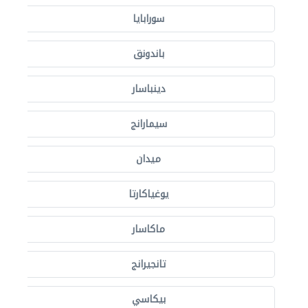
سورابايا
باندونق
دينباسار
سيمارانج
ميدان
يوغياكارتا
ماكاسار
تانجيرانج
بيكاسي