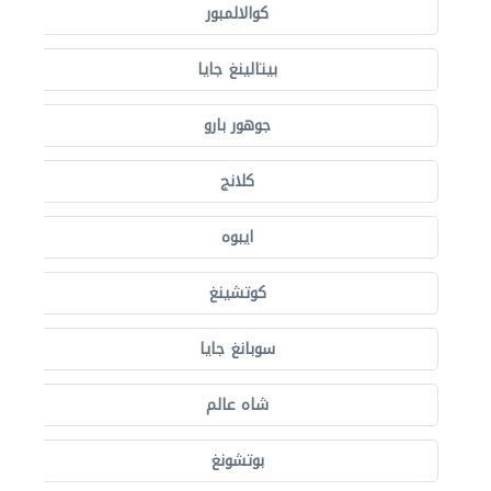
كوالالمبور
بيتالينغ جايا
جوهور بارو
كلانج
ايبوه
كوتشينغ
سوبانغ جايا
شاه عالم
بوتشونغ