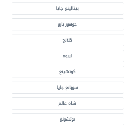
بيتالينغ جايا
جوهور بارو
كلانج
ايبوه
كوتشينغ
سوبانغ جايا
شاه عالم
بوتشونغ