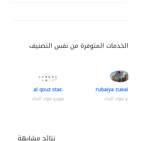
الخدمات المتوفرة من نفس التصنيف
al qouz star..
rubaiya zueaid bldg
موردو مواد البناء
موردو مواد البناء
نتائج مشابهة