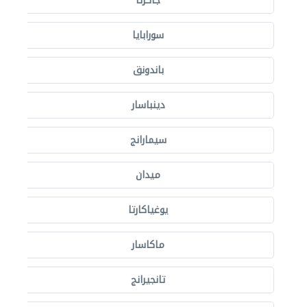
جاكرتا
سورابايا
باندونق
دينباسار
سيمارانج
ميدان
يوغياكارتا
ماكاسار
تانجيرانج