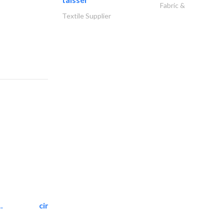
Fabric &
Textile Supplier
.
cinmar lighting house
Home Automation