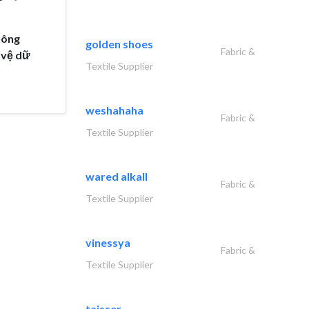
hông
golden shoes
Fabric &
o vệ dữ
Textile Supplier
weshahaha
Fabric &
Textile Supplier
wared alkall
Fabric &
Textile Supplier
vinessya
Fabric &
Textile Supplier
taisser