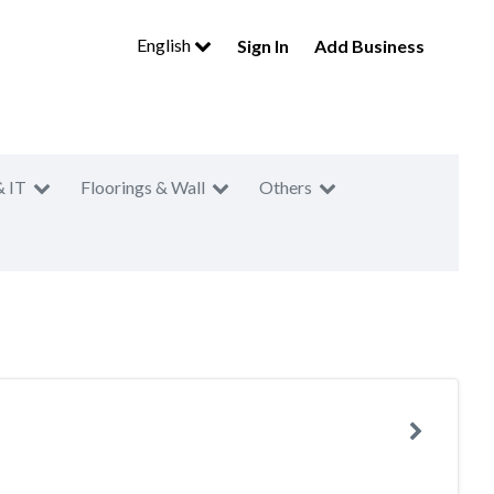
English
Sign In
Add Business
& IT
Floorings & Wall
Others