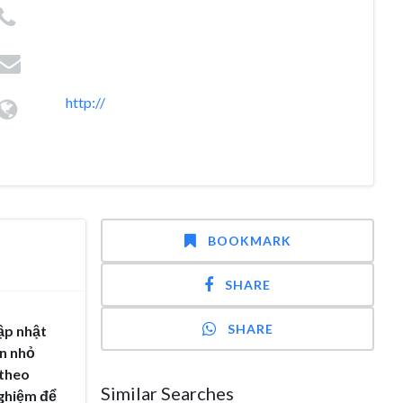
http://
BOOKMARK
SHARE
SHARE
ập nhật
ớn nhỏ
 theo
Similar Searches
nghiệm để