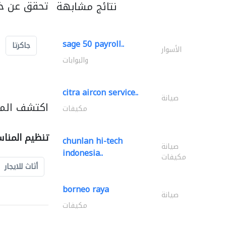
تحقق عن خد
نتائج مشابهة
sage 50 payroll..
جاكرتا
الأسوار
والبوابات
citra aircon service..
صيانة
اكتشف المز
مكيفات
تنظيم المنا
chunlan hi-tech
صيانة
indonesia..
مكيفات
أثاث للايجار
borneo raya
صيانة
مكيفات