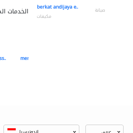
berkat andijaya e..
الخدمات ال
صيانة
مكيفات
s..
mermaid digital printing..
خدمات الطباعة