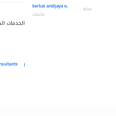
berkat andijaya e..
صيانة
مكيفات
الخدمات ال
nsultants
paradigm pioneers
استشارات بيئية