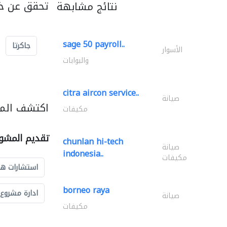
تحقق عن خد
نتائج مشابهة
sage 50 payroll..
جاكرتا
الأسوار
والبوابات
citra aircon service..
صيانة
اكتشف المز
مكيفات
تقديم المشو
chunlan hi-tech
صيانة
indonesia..
مكيفات
استشارات ه
borneo raya
ادارة مشروع
صيانة
مكيفات