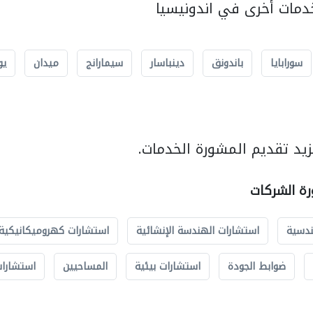
مات أخرى في اندونيسيا
سورابايا
باندونق
دينباسار
سيمارانج
ميدان
يو
يد تقديم المشورة الخدمات.
رة الشركات
ندسية
استشارات الهندسة الإنشائية
استشارات كهروميكانيكية
ضوابط الجودة
استشارات بيئية
المساحيين
استشارات