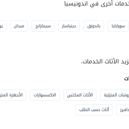
مات أخرى في اندونيسيا
سورابايا
باندونق
دينباسار
سيمارانج
ميدان
يو
د الأثاث الخدمات.
ات
وشات المنزلية
الأثاث المكتبي
الاكسسوارات
الأجهزة المنز
دافئ
أثاث حسب الطلب