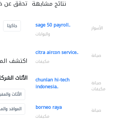
تحقق عن خد
نتائج مشابهة
sage 50 payroll..
جاكرتا
الأسوار
والبوابات
citra aircon service..
صيانة
اكتشف المزي
مكيفات
الأثاث الشرك
chunlan hi-tech
صيانة
indonesia..
مكيفات
الأثاث والمفر
borneo raya
المواقد والم
صيانة
مكيفات