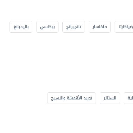
غياكارتا
ماكاسار
تانجيرانج
بيكاسي
باليمبانغ
لية
الستائر
توريد الأقمشة والنسيج