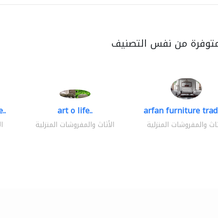
متوفرة من نفس التصنيف
..
art o life..
arfan furniture tra
ثاث والمفروشات المنزلية
الأثاث والمفروشات المنزلية
ا