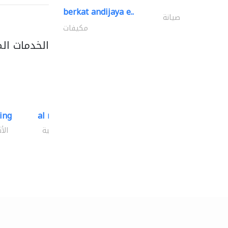
berkat andijaya e..
صيانة
مكيفات
الخدمات ال
ding
al mashrabia furniture..
الأثاث والمفروشات المنزلية
الأ