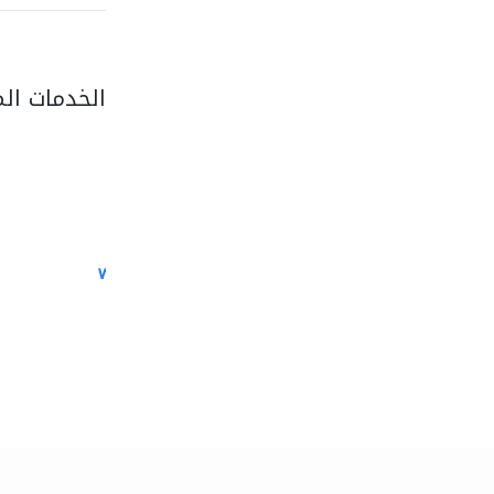
الخدمات ال
white arch general..
الصيانة الكهربائية