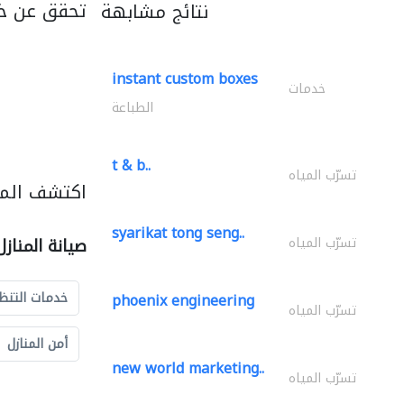
تحقق عن خد
نتائج مشابهة
instant custom boxes
خدمات
الطباعة
t & b..
تسرّب المياه
اكتشف المزي
syarikat tong seng..
تسرّب المياه
صيانة المناز
خدمات التنظ
phoenix engineering
تسرّب المياه
أمن المنازل
new world marketing..
تسرّب المياه