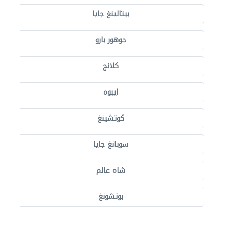
بيتالينغ جايا
جوهور بارو
كلانج
ايبوه
كوتشينغ
سوبانغ جايا
شاه عالم
بوتشونغ