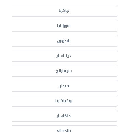
جاكرتا
سورابايا
باندونق
دينباسار
سيمارانج
ميدان
يوغياكارتا
ماكاسار
تانجيرانج