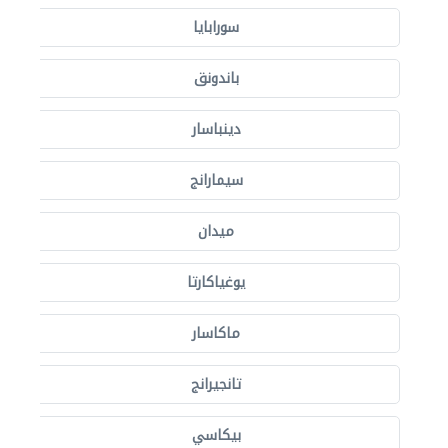
سورابايا
باندونق
دينباسار
سيمارانج
ميدان
يوغياكارتا
ماكاسار
تانجيرانج
بيكاسي