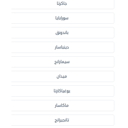
جاكرتا
سورابايا
باندونق
دينباسار
سيمارانج
ميدان
يوغياكارتا
ماكاسار
تانجيرانج