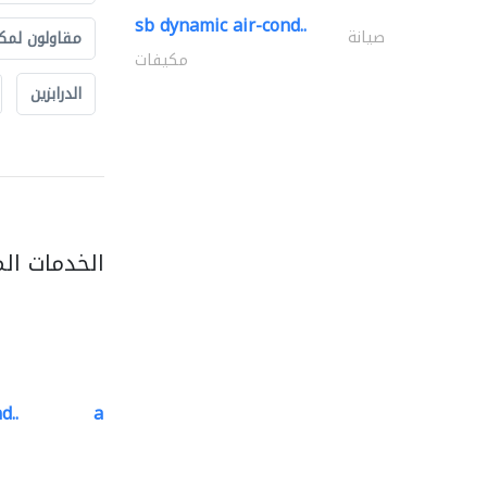
sb dynamic air-cond..
صيانة
مقاولون لمك
مكيفات
الدرابزين
الخدمات ال
d..
al barary aluminum..
المنيوم