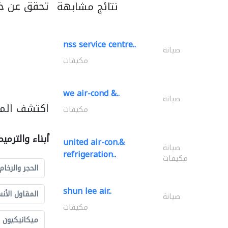
تحقق عن خد
نتائج مشابهة
nss service centre..
صيانة
مكيفات
we air-cond &..
صيانة
اكتشف المزي
مكيفات
أبناء والترمي
united air-con.&
صيانة
refrigeration..
مكيفات
الحجر والرخام
shun lee air..
المقاول الأن
صيانة
مكيفات
ميكانيكيون