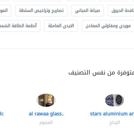
افحة الحريق
صيانة المباني
تصاريح وتراخيص السلطة
الموب
موردي ومقاولي المعادن
الايدي العاملة
أنظمة الطاقة الشمسي
متوفرة من نفس التصنيف
lc
al rawaa glass..
stars aluminium an
الزجاج
المنيوم