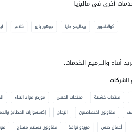
مات أخرى في ماليزيا
كوالالمبور
بيتالينغ جايا
جوهور بارو
كلانج
اي
د أبناء والترميم الخدمات.
م الشركات
منتجات خشبية
منتجات الجبس
موردو مواد البناء
ال
سب
مقاولون اختصاصيون
الزجاج
إكسسوارات المطابخ والحم
أعمال جبس
موردو نوافذ
مقاولون تسليم مفتاح
مور