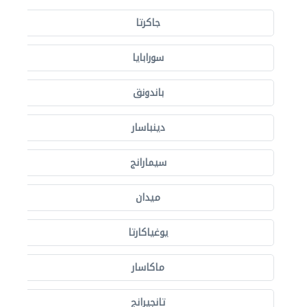
جاكرتا
سورابايا
باندونق
دينباسار
سيمارانج
ميدان
يوغياكارتا
ماكاسار
تانجيرانج