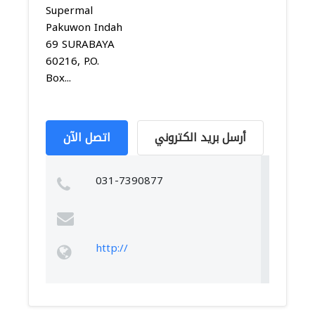
Supermal
Pakuwon Indah
69 SURABAYA
60216, P.O.
Box...
أرسل بريد الكتروني
اتصل الآن
031-7390877
http://