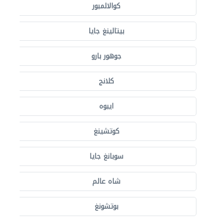
كوالالمبور
بيتالينغ جايا
جوهور بارو
كلانج
ايبوه
كوتشينغ
سوبانغ جايا
شاه عالم
بوتشونغ