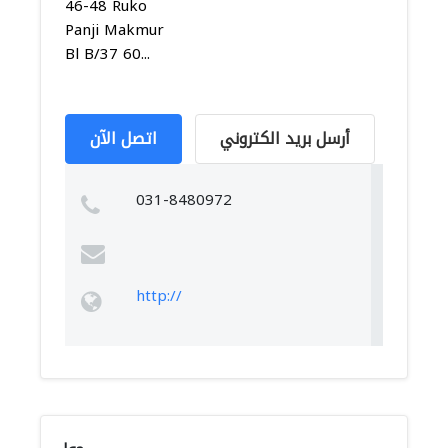
46-48 Ruko
Panji Makmur
Bl B/37 60...
أرسل بريد الكتروني
اتصل الآن
031-8480972
http://