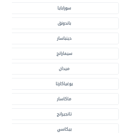
سورابايا
باندونق
دينباسار
سيمارانج
ميدان
يوغياكارتا
ماكاسار
تانجيرانج
بيكاسي