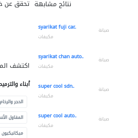
تحقق عن خد
نتائج مشابهة
syarikat fuji car..
صيانة
مكيفات
syarikat chan auto..
صيانة
اكتشف المزي
مكيفات
أبناء والترمي
super cool sdn..
صيانة
مكيفات
الحجر والرخام
super cool auto..
المقاول الأن
صيانة
مكيفات
ميكانيكيون