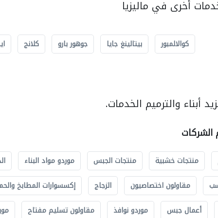
مات أخرى في ماليزيا
كوالالمبور
بيتالينغ جايا
جوهور بارو
كلانج
اي
د أبناء والترميم الخدمات.
م الشركات
منتجات خشبية
منتجات الجبس
موردو مواد البناء
ال
سب
مقاولون اختصاصيون
الزجاج
إكسسوارات المطابخ والحم
أعمال جبس
موردو نوافذ
مقاولون تسليم مفتاح
مور