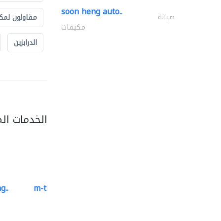
soon heng auto..
صيانة
مقاولون لمك
مكيفات
الدرابزين
الخدمات ال
g..
m-three building materials
موردو مواد البناء