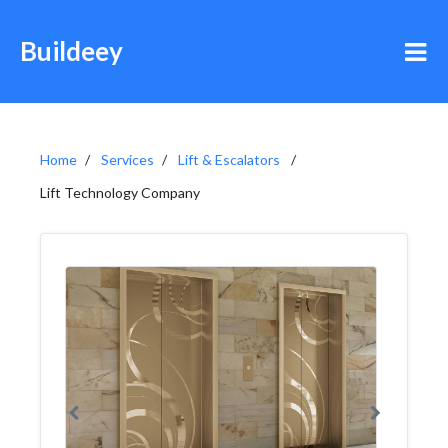
Buildeey
Home
Services
Lift & Escalators
Lift Technology Company