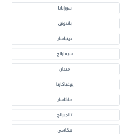
سورابايا
باندونق
دينباسار
سيمارانج
ميدان
يوغياكارتا
ماكاسار
تانجيرانج
بيكاسي