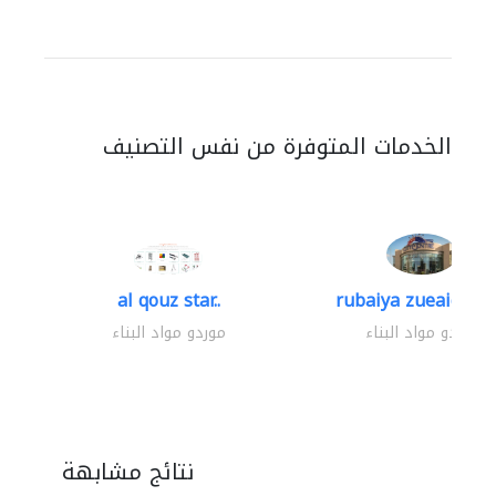
الخدمات المتوفرة من نفس التصنيف
al qouz star..
rubaiya zueaid bldg
موردو مواد البناء
موردو مواد البناء
نتائج مشابهة