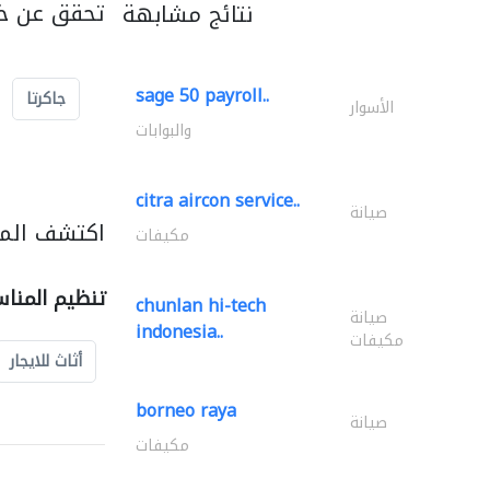
تحقق عن خد
نتائج مشابهة
sage 50 payroll..
جاكرتا
الأسوار
والبوابات
citra aircon service..
صيانة
اكتشف المز
مكيفات
تنظيم المنا
chunlan hi-tech
صيانة
indonesia..
مكيفات
أثاث للايجار
borneo raya
صيانة
مكيفات