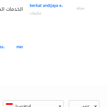
berkat andijaya e..
الخدمات ال
صيانة
مكيفات
s..
mermaid digital printing..
خدمات الطباعة