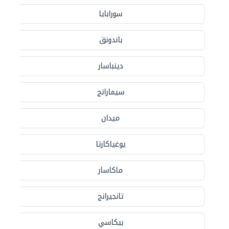
سورابايا
باندونق
دينباسار
سيمارانج
ميدان
يوغياكارتا
ماكاسار
تانجيرانج
بيكاسي