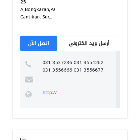
25-
A,Bongkaran,Pabean
Cantikan, Sur...
أرسل بريد الكتروني
اتصل الآن
031 3537236 031 3554262
031 3556666 031 3556677
http://