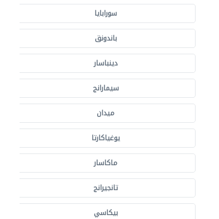
سورابايا
باندونق
دينباسار
سيمارانج
ميدان
يوغياكارتا
ماكاسار
تانجيرانج
بيكاسي