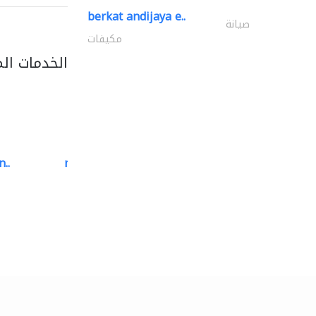
berkat andijaya e..
صيانة
مكيفات
الخدمات ال
..
neo space interiors
الديكور الداخلي