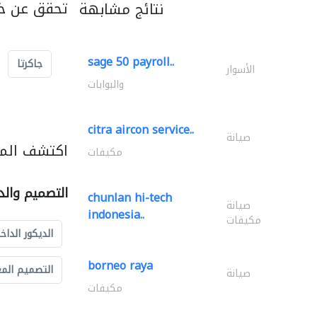
تحقق عن خد
نتائج مشابهة
sage 50 payroll..
جاكرتا
الأسوار
والبوابات
citra aircon service..
صيانة
اكتشف المز
مكيفات
التصميم والد
chunlan hi-tech
صيانة
indonesia..
مكيفات
الديكور الداخ
borneo raya
التصميم الم
صيانة
مكيفات