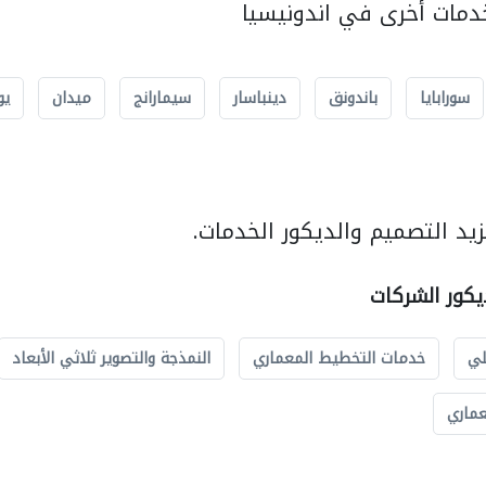
مات أخرى في اندونيسيا
سورابايا
باندونق
دينباسار
سيمارانج
ميدان
يو
يد التصميم والديكور الخدمات.
يكور الشركات
لي
خدمات التخطيط المعماري
النمذجة والتصوير ثلاثي الأبعاد
عماري