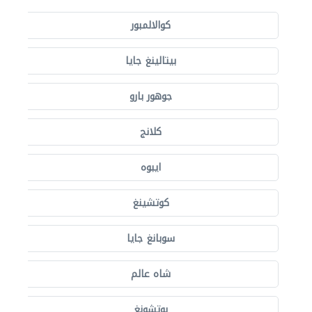
كوالالمبور
بيتالينغ جايا
جوهور بارو
كلانج
ايبوه
كوتشينغ
سوبانغ جايا
شاه عالم
بوتشونغ