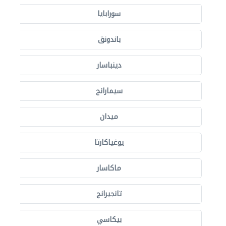
سورابايا
باندونق
دينباسار
سيمارانج
ميدان
يوغياكارتا
ماكاسار
تانجيرانج
بيكاسي