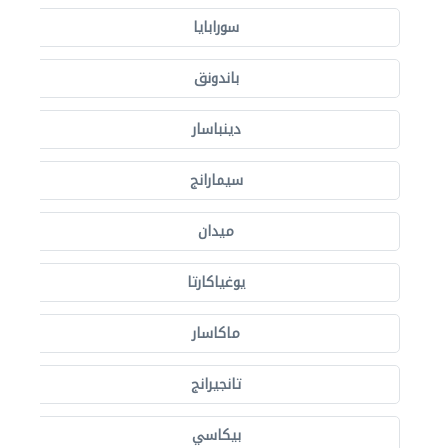
سورابايا
باندونق
دينباسار
سيمارانج
ميدان
يوغياكارتا
ماكاسار
تانجيرانج
بيكاسي