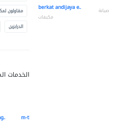
berkat andijaya e..
صيانة
مقاولون لمك
مكيفات
الدرابزين
الخدمات ال
g..
m-three building materials
موردو مواد البناء