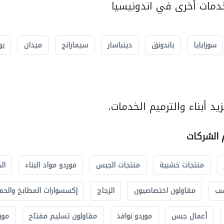
مات أخرى في اندونيسيا
سورابايا
باندونق
دينباسار
سيمارانج
ميدان
يو
د أبناء والترميم الخدمات.
م الشركات
منتجات خشبية
منتجات الجبس
موردو مواد البناء
ال
سب
مقاولون اختصاصيون
الزجاج
إكسسوارات المطابخ والحم
أعمال جبس
موردو نوافذ
مقاولون تسليم مفتاح
مور