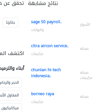
تحقق عن خد
نتائج مشابهة
sage 50 payroll..
جاكرتا
الأسوار
والبوابات
citra aircon service..
صيانة
اكتشف المزي
مكيفات
أبناء والترمي
chunlan hi-tech
صيانة
indonesia..
مكيفات
الحجر والرخام
borneo raya
المقاول الأن
صيانة
مكيفات
ميكانيكيون