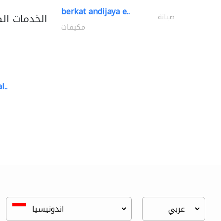
berkat andijaya e..
الخدمات ال
صيانة
مكيفات
l..
great wall events
تنسيق حفلات