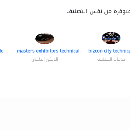
متوفرة من نفس التصنيف
lc
masters exhibitors technical..
bizcon city technica
خدمات التنظيف
الديكور الداخلي