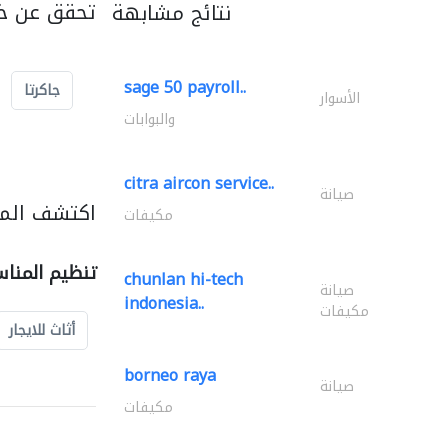
تحقق عن خد
نتائج مشابهة
sage 50 payroll..
جاكرتا
الأسوار
والبوابات
citra aircon service..
صيانة
اكتشف المز
مكيفات
تنظيم المنا
chunlan hi-tech
صيانة
indonesia..
مكيفات
أثاث للايجار
borneo raya
صيانة
مكيفات