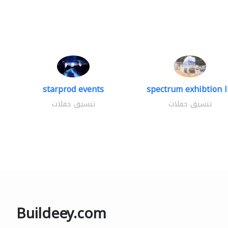
starprod events
spectrum exhibtion l
تنسيق حفلات
تنسيق حفلات
Buildeey.com