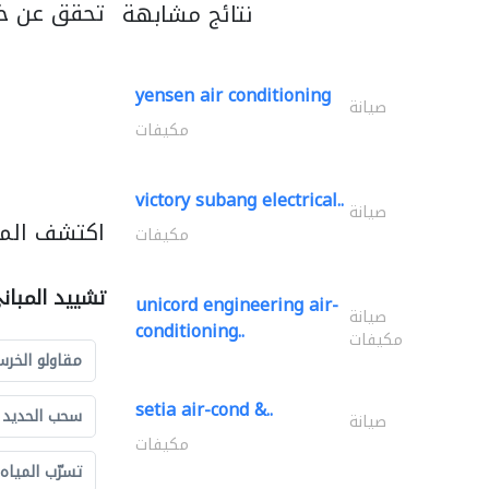
تحقق عن خد
نتائج مشابهة
yensen air conditioning
صيانة
مكيفات
victory subang electrical..
صيانة
اكتشف المز
مكيفات
تشييد المبان
unicord engineering air-
صيانة
conditioning..
مكيفات
مقاولو الخرس
setia air-cond &..
سحب الحديد و
صيانة
مكيفات
تسرّب المياه