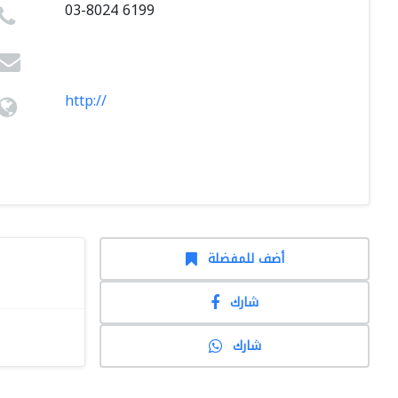
03-8024 6199
http://
أضف للمفضلة
شارك
شارك