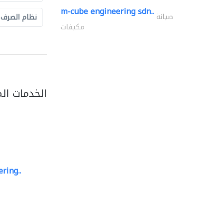
m-cube engineering sdn..
صيانة
نظام الصرف
مكيفات
الخدمات ال
ring..
sk e&c
مهندسي الانشاءات