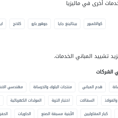
مات أخرى في ماليزيا
كوالالمبور
بيتالينغ جايا
جوهور بارو
كلانج
اي
يد تشييد المباني الخدمات.
ي الشركات
انة
هدم المباني
منتجات البلوك والخرسانة
مهندسي الانش
الفولاذ
السقالات
اختبار التربة
المولدات الكهربائية
كبار المقاوليين
الأبنية مسبقة الصنع
الحاويات
الحفري