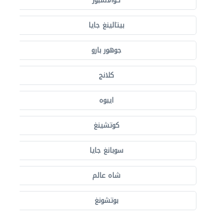
كوالالمبور
بيتالينغ جايا
جوهور بارو
كلانج
ايبوه
كوتشينغ
سوبانغ جايا
شاه عالم
بوتشونغ