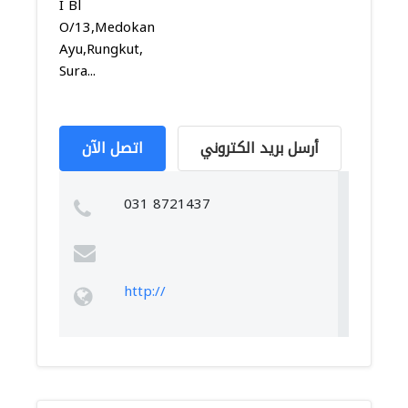
I Bl
O/13,Medokan
Ayu,Rungkut,
Sura...
أرسل بريد الكتروني
اتصل الآن
031 8721437
http://