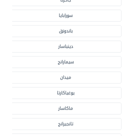
جاكرتا
سورابايا
باندونق
دينباسار
سيمارانج
ميدان
يوغياكارتا
ماكاسار
تانجيرانج