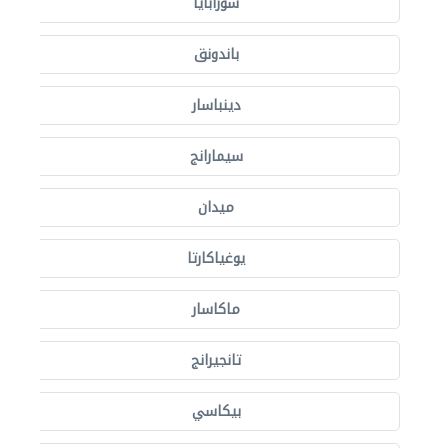
سورابايا
باندونق
دينباسار
سيمارانج
ميدان
يوغياكارتا
ماكاسار
تانجيرانج
بيكاسي