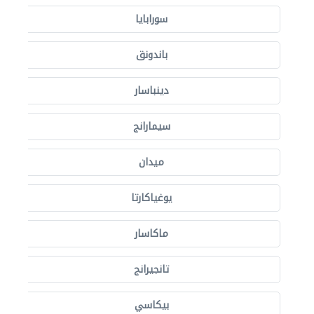
سورابايا
باندونق
دينباسار
سيمارانج
ميدان
يوغياكارتا
ماكاسار
تانجيرانج
بيكاسي