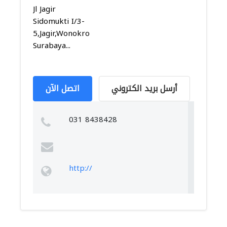
Jl Jagir
Sidomukti I/3-
5,Jagir,Wonokromo,
Surabaya...
أرسل بريد الكتروني
اتصل الآن
031 8438428
http://