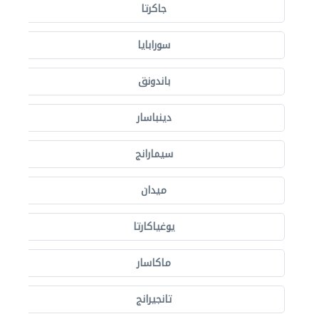
جاكرتا
سورابايا
باندونق
دينباسار
سيمارانج
ميدان
يوغياكارتا
ماكاسار
تانجيرانج