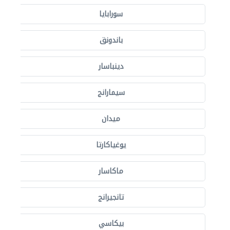
سورابايا
باندونق
دينباسار
سيمارانج
ميدان
يوغياكارتا
ماكاسار
تانجيرانج
بيكاسي