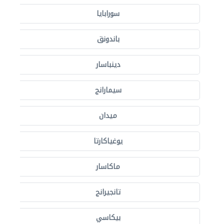
سورابايا
باندونق
دينباسار
سيمارانج
ميدان
يوغياكارتا
ماكاسار
تانجيرانج
بيكاسي