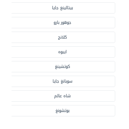
بيتالينغ جايا
جوهور بارو
كلانج
ايبوه
كوتشينغ
سوبانغ جايا
شاه عالم
بوتشونغ