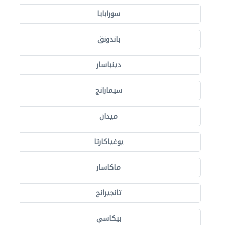
سورابايا
باندونق
دينباسار
سيمارانج
ميدان
يوغياكارتا
ماكاسار
تانجيرانج
بيكاسي