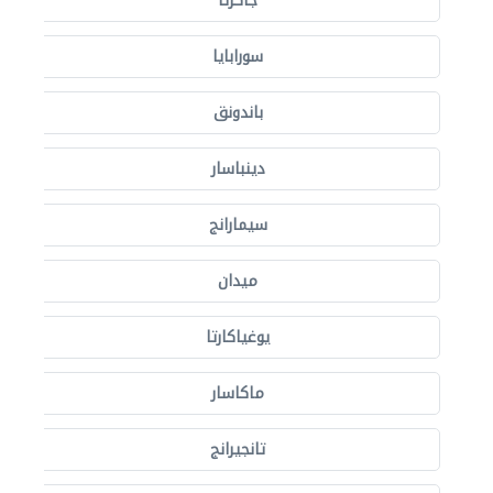
جاكرتا
سورابايا
باندونق
دينباسار
سيمارانج
ميدان
يوغياكارتا
ماكاسار
تانجيرانج