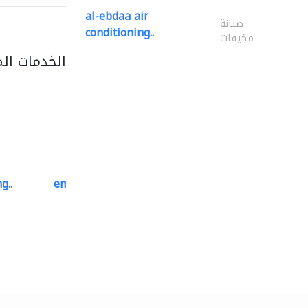
al-ebdaa air
صيانة
conditioning..
مكيفات
الخدمات ال
g..
emerald star cleaning..
خدمات التنظيف