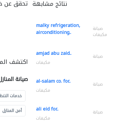
تحقق عن خد
نتائج مشابهة
malky refrigeration,
صيانة
airconditioning..
مكيفات
amjad abu zaid..
صيانة
اكتشف المزي
مكيفات
صيانة المناز
al-salam co. for..
صيانة
مكيفات
خدمات التنظ
ali eid for..
أمن المنازل
صيانة
مكيفات