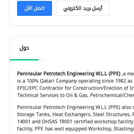
أرسل بريد الكتروني
اتصل الآن
حول
Peninsular Petrotech Engineering W.L.L (PPE)
,a me
is a 100% Qatari Company operating since 1982 as a
EPIC/EPC Contractor for Construction/Erection of I
Technical Services to Oil & Gas, Petrochemical/Chem
Peninsular Petrotech Engineering W.L.L (PPE) also 
Storage Tanks, Heat Exchangers, Steel Structures, P
14001 and OHSAS 18001 certified workshop facility
facility, PPE has well equipped Workshop, Blastin