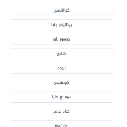
كوالالمبور
بيتالينغ جايا
جوهور بارو
كلانج
ايبوه
كوتشينغ
سوبانغ جايا
شاه عالم
بوتشونغ