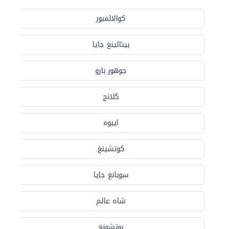
كوالالمبور
بيتالينغ جايا
جوهور بارو
كلانج
ايبوه
كوتشينغ
سوبانغ جايا
شاه عالم
بوتشونغ