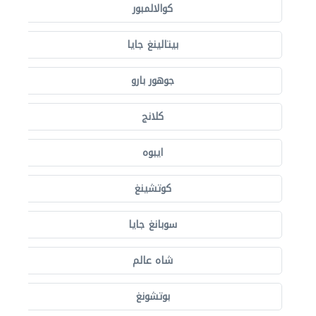
كوالالمبور
بيتالينغ جايا
جوهور بارو
كلانج
ايبوه
كوتشينغ
سوبانغ جايا
شاه عالم
بوتشونغ