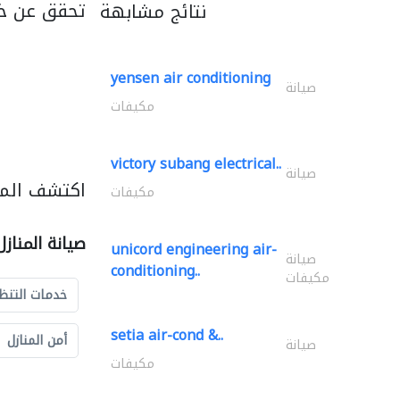
تحقق عن خد
نتائج مشابهة
yensen air conditioning
صيانة
مكيفات
victory subang electrical..
صيانة
اكتشف المزي
مكيفات
صيانة المناز
unicord engineering air-
صيانة
conditioning..
مكيفات
خدمات التنظ
setia air-cond &..
أمن المنازل
صيانة
مكيفات