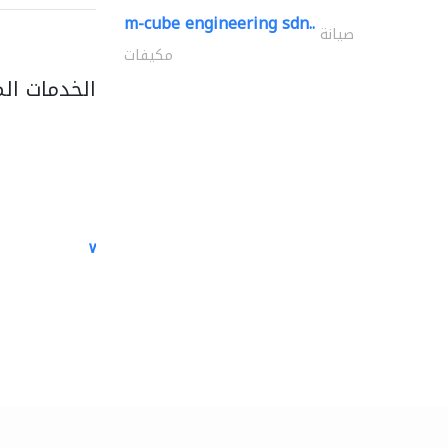
m-cube engineering sdn..
صيانة
مكيفات
الخدمات ال
white arch general..
الصيانة الكهربائية