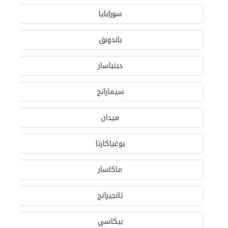
سورابايا
باندونق
دينباسار
سيمارانج
ميدان
يوغياكارتا
ماكاسار
تانجيرانج
بيكاسي